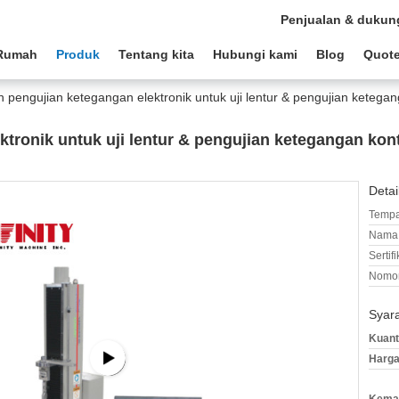
Penjualan & dukun
Rumah
Produk
Tentang kita
Hubungi kami
Blog
Quote
n pengujian ketegangan elektronik untuk uji lentur & pengujian kete
ktronik untuk uji lentur & pengujian ketegangan k
Detai
Tempa
Nama 
Sertifi
Nomor
Syar
Kuant
Harga