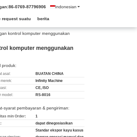
gan:
86-0769-87796906
Indonesian
 request suatu
berita
gangan kontrol komputer menggunakan
ontrol komputer menggunakan
l produk:
t asal:
BUATAN CHINA
merek:
Infinity Machine
kasi:
CE, ISO
 model:
RS-8016
at-syarat pembayaran & pengiriman:
itas min Order:
1
:
dapat dinegosiasikan
Standar ekspor kayu kasus