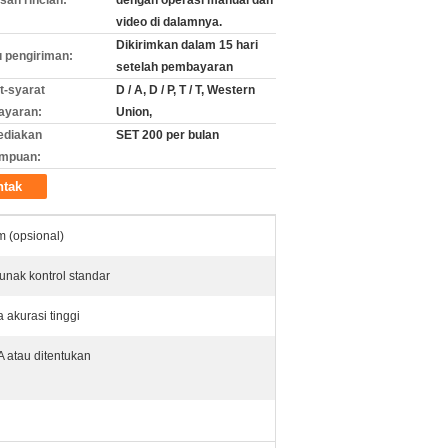
an rincian:
dengan operasi manual dan
video di dalamnya.
Dikirimkan dalam 15 hari
 pengiriman:
setelah pembayaran
t-syarat
D / A, D / P, T / T, Western
ayaran:
Union,
ediakan
SET 200 per bulan
mpuan:
ntak
 (opsional)
unak kontrol standar
 akurasi tinggi
 atau ditentukan