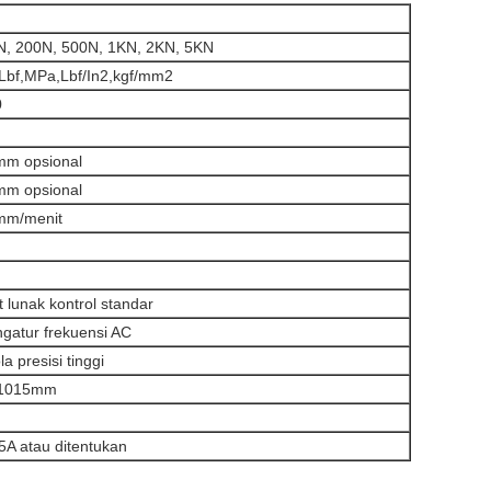
N, 200N, 500N, 1KN, 2KN, 5KN
Lbf,MPa,Lbf/In2,kgf/mm2
0
mm opsional
mm opsional
mm/menit
 lunak kontrol standar
gatur frekuensi AC
a presisi tinggi
*1015mm
A atau ditentukan