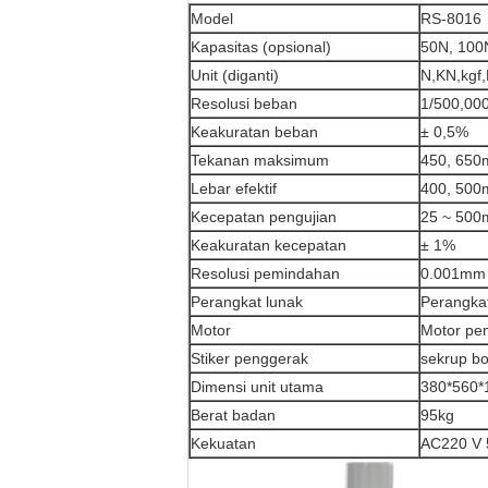
Model
RS-8016
Kapasitas (opsional)
50N, 100
Unit (diganti)
N,KN,kgf,
Resolusi beban
1/500,00
Keakuratan beban
± 0,5%
Tekanan maksimum
450, 650
Lebar efektif
400, 500
Kecepatan pengujian
25 ~ 500
Keakuratan kecepatan
± 1%
Resolusi pemindahan
0.001mm
Perangkat lunak
Perangkat
Motor
Motor pen
Stiker penggerak
sekrup bol
Dimensi unit utama
380*560
Berat badan
95kg
Kekuatan
AC220 V 5