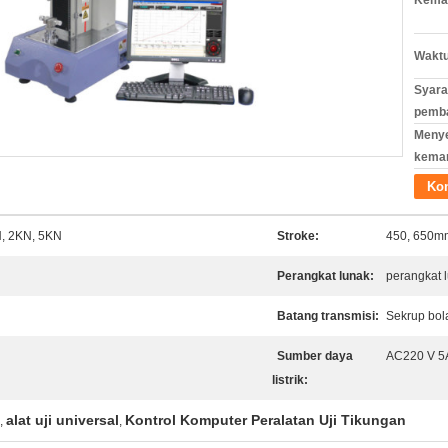
Kemas
Waktu
Syara
pemb
Meny
kema
Ko
N, 2KN, 5KN
Stroke:
450, 650mm
Perangkat lunak:
perangkat l
Batang transmisi:
Sekrup bola
Sumber daya
AC220 V 5A
listrik:
alat uji universal
Kontrol Komputer Peralatan Uji Tikungan
,
,