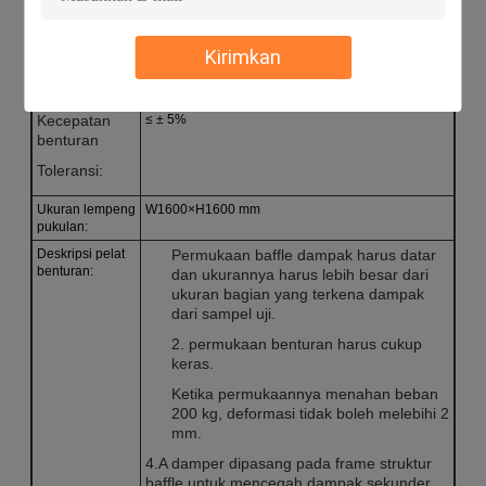
bagian
percobaan:
Kirimkan
Kisaran
1.305 3.78 m/s
kecepatan
benturan:
Kecepatan
≤ ± 5%
benturan
Toleransi:
Ukuran lempeng
W1600×H1600 mm
pukulan:
Deskripsi pelat
Permukaan baffle dampak harus datar
benturan:
dan ukurannya harus lebih besar dari
ukuran bagian yang terkena dampak
dari sampel uji.
2. permukaan benturan harus cukup
keras.
Ketika permukaannya menahan beban
200 kg, deformasi tidak boleh melebihi 2
mm.
4.A damper dipasang pada frame struktur
baffle untuk mencegah dampak sekunder.