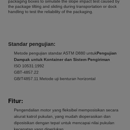
packaging boxes to simulate the slope impact test caused by
the package tilting and sliding during transportation or dock
handling to test the reliability of the packaging.
Standar pengujian:
Metode pengujian standar ASTM D880 untuk
Pengujian
Dampak untuk Kontainer dan Sistem Pengiriman
ISO 10531:1992
GBT-4857.22
GB/T4857.11 Metode uji benturan horizontal
Fitur:
Pengendalian motor yang fleksibel memposisikan secara
akurat katrol pukulan, yang mudah dioperasikan dan
diposisikan dengan tepat untuk mencapai nilai pukulan
kecepatan yang diperlukan.