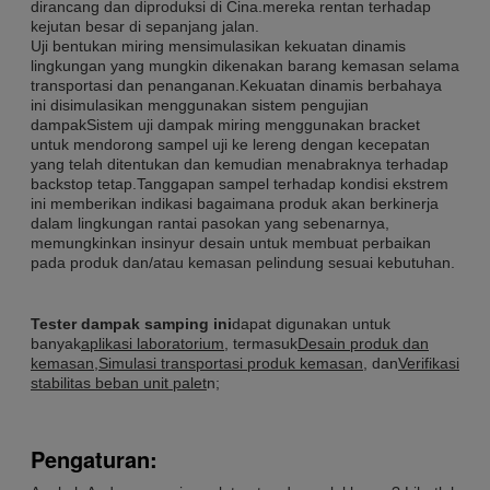
dirancang dan diproduksi di Cina.mereka rentan terhadap
kejutan besar di sepanjang jalan.
Uji bentukan miring mensimulasikan kekuatan dinamis
lingkungan yang mungkin dikenakan barang kemasan selama
transportasi dan penanganan.Kekuatan dinamis berbahaya
ini disimulasikan menggunakan sistem pengujian
dampakSistem uji dampak miring menggunakan bracket
untuk mendorong sampel uji ke lereng dengan kecepatan
yang telah ditentukan dan kemudian menabraknya terhadap
backstop tetap.Tanggapan sampel terhadap kondisi ekstrem
ini memberikan indikasi bagaimana produk akan berkinerja
dalam lingkungan rantai pasokan yang sebenarnya,
memungkinkan insinyur desain untuk membuat perbaikan
pada produk dan/atau kemasan pelindung sesuai kebutuhan.
Tester dampak samping ini
dapat digunakan untuk
banyak
aplikasi laboratorium
, termasuk
Desain produk dan
kemasan
,
Simulasi transportasi produk kemasan
, dan
Verifikasi
stabilitas beban unit palet
n;
Pengaturan: