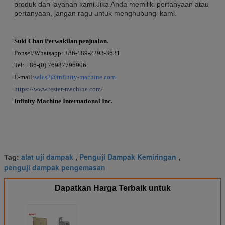
produk dan layanan kami.Jika Anda memiliki pertanyaan atau
pertanyaan, jangan ragu untuk menghubungi kami.
Suki Chan
|
Perwakilan penjualan.
Ponsel/Whatsapp: +
86-189-2293-3631
Tel: +86-(0) 76987796906
E-mail:
sales2@infinity-machine.com
https://www.tester-machine.com/
Infinity Machine International Inc.
alat uji dampak
Penguji Dampak Kemiringan
Tag:
,
,
penguji dampak pengemasan
Dapatkan Harga Terbaik untuk