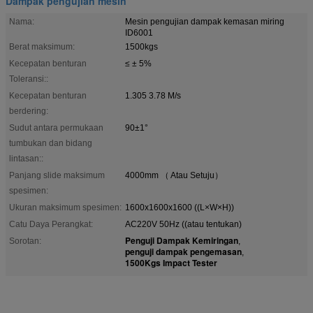
Dampak pengujian mesin
Nama:
Mesin pengujian dampak kemasan miring
ID6001
Berat maksimum:
1500kgs
Kecepatan benturan
≤ ± 5%
Toleransi::
Kecepatan benturan
1.305 3.78 M/s
berdering:
Sudut antara permukaan
90±1°
tumbukan dan bidang
lintasan::
Panjang slide maksimum
4000mm （ Atau Setuju）
spesimen:
Ukuran maksimum spesimen:
1600x1600x1600 ((L×W×H))
Catu Daya Perangkat:
AC220V 50Hz ((atau tentukan)
Penguji Dampak Kemiringan
Sorotan:
,
penguji dampak pengemasan
,
1500Kgs Impact Tester