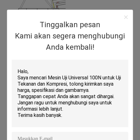
Metode ujiannya sederhana, dan ujiannya diselesaikan
Tinggalkan pesan
dalam dua langkah; kecepatan benturan ditampilkan
secara real time.
Kami akan segera menghubungi
Parameter teknis:
Anda kembali!
Parameter
Nilai
Berat maksimum
1500Kg
dari bagian uji
yang tahan
beban:
Ukuran
1600x1600x1600 ((L×W×H))
maksimum
potongan uji
yang diizinkan:
Sudut antara
90 ± 1°
permukaan
benturan dan
bidang rel:
Panjang geser
4000mm (atau disepakati)
maksimum dari