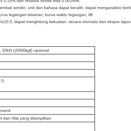
at ± 0.25% dan resolusi stroke bisa 0.001mm;
kembali sendiri, unit dan bahasa dapat beralih; dapat menganalisis ber
urva tegangan-tekanan, kurva waktu tegangan, dll.
ports10.0, dapat menghitung kekuatan, secara otomatis dan ekspor lap
, 50kN ((5000kgf) opsional
.S.
menit
 dari nilai yang ditampilkan