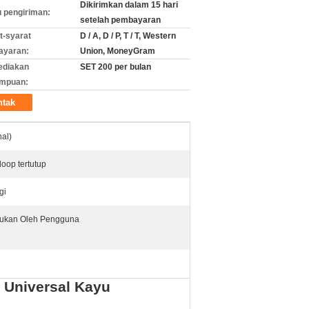
Dikirimkan dalam 15 hari
 pengiriman:
setelah pembayaran
t-syarat
D / A, D / P, T / T, Western
ayaran:
Union, MoneyGram
ediakan
SET 200 per bulan
mpuan:
ntak
al)
loop tertutup
gi
tukan Oleh Pengguna
 Universal Kayu