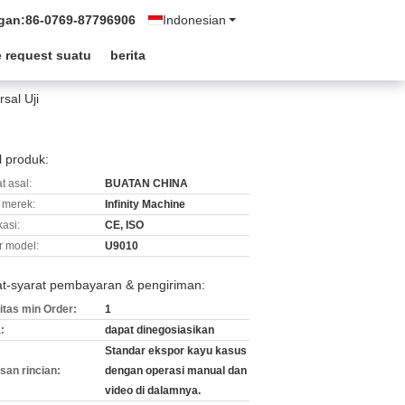
gan:
86-0769-87796906
Indonesian
 request suatu
berita
sal Uji
l produk:
t asal:
BUATAN CHINA
merek:
Infinity Machine
kasi:
CE, ISO
 model:
U9010
at-syarat pembayaran & pengiriman:
itas min Order:
1
:
dapat dinegosiasikan
Standar ekspor kayu kasus
an rincian:
dengan operasi manual dan
video di dalamnya.