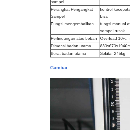
sampel
Perangkat Pengangkat
kontrol kecepata
Sampel
bisa
Fungsi mengembalikan
fungsi manual a
sampel rusak
Perlindungan atas beban
Overload 10%, 
Dimensi badan utama
830x670x1940
Berat badan utama
Sekitar 245kg
Gambar: