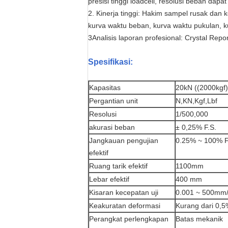
presisi tinggi loadcell, resolusi beban dap
2. Kinerja tinggi: Hakim sampel rusak dan 
kurva waktu beban, kurva waktu pukulan, k
3Analisis laporan profesional: Crystal Re
Spesifikasi:
Kapasitas
20kN ((2000kgf)
Pergantian unit
N,KN,Kgf,Lbf
Resolusi
1/500,000
akurasi beban
± 0,25% F.S.
Jangkauan pengujian
0.25% ~ 100% F
efektif
Ruang tarik efektif
1100mm
Lebar efektif
400 mm
Kisaran kecepatan uji
0.001 ~ 500mm/
Keakuratan deformasi
Kurang dari 0,5%
Perangkat perlengkapan
Batas mekanik