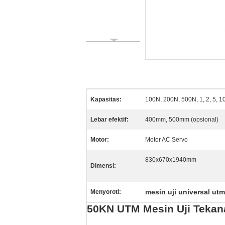
Kapasitas:
100N, 200N, 500N, 1, 2, 5, 1
Lebar efektif:
400mm, 500mm (opsional)
Motor:
Motor AC Servo
830x670x1940mm
Dimensi:
mesin uji universal utm
Menyoroti:
50KN UTM Mesin Uji Tekana