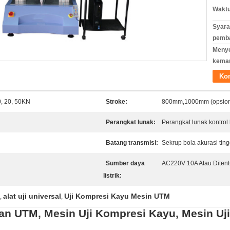
Waktu
Syara
pemb
Meny
kema
Ko
0, 20, 50KN
Stroke:
800mm,1000mm (opsion
Perangkat lunak:
Perangkat lunak kontrol 
Batang transmisi:
Sekrup bola akurasi ting
Sumber daya
AC220V 10A Atau Diten
listrik:
alat uji universal
Uji Kompresi Kayu Mesin UTM
,
,
n UTM, Mesin Uji Kompresi Kayu, Mesin Uji