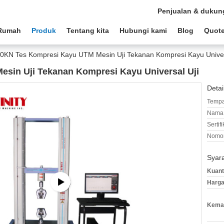
Penjualan & dukun
Rumah
Produk
Tentang kita
Hubungi kami
Blog
Quote
0KN Tes Kompresi Kayu UTM Mesin Uji Tekanan Kompresi Kayu Univer
sin Uji Tekanan Kompresi Kayu Universal Uji
Detai
Tempa
Nama 
Sertifi
Nomor
Syar
Kuant
Harga
Kemas