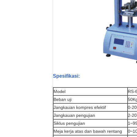
Spesifikasi:
Model
RS-
Beban uji
50Kg
Jangkauan kompres efektif
0-20
Jangkauan pengujian
2-20
Siklus pengujian
1~99
Meja kerja atas dan bawah rentang
0~10