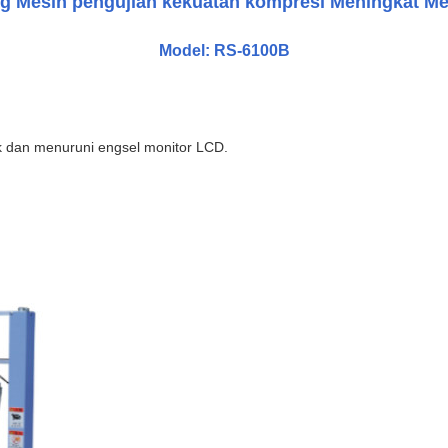
g Mesin pengujian kekuatan kompresi Meningkat M
Model: RS-6100B
k dan menuruni engsel monitor LCD.