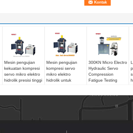
Mesin pengujian
Mesin pengujian
300KN Micro Electro
L
kekuatan kompresi
kompresi servo
Hydraulic Servo
p
servo mikro elektro
mikro elektro
Compression
s
hidrolik presisi tinggi
hidrolik untuk
Fatigue Testing
h
1500KN
komponen logam
Machine Mesin
p
pengujian kelelahan