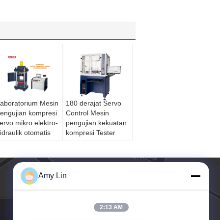
aboratorium Mesin
180 derajat Servo
engujian kompresi
Control Mesin
ervo mikro elektro-
pengujian kekuatan
idraulik otomatis
kompresi Tester
enuh
torsi otomatis Untuk
catatan - Buku
Amy Lin
2:13 AM