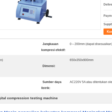
Deliv
Payme
Supply
Ko
Jangkauan
0～200mm (dapat disesuaikan
kompresi efektif:
n)
650x350x900mm
Dimensi:
Sumber daya
AC220V 5A atau ditentukan o
listrik:
gital compression testing machine