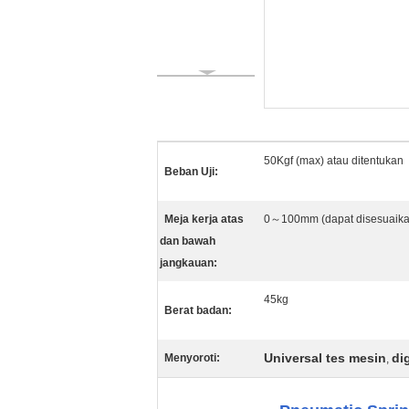
50Kgf (max) atau ditentukan
Beban Uji:
Meja kerja atas
0～100mm (dapat disesuaika
dan bawah
jangkauan:
45kg
Berat badan:
Universal tes mesin
di
Menyoroti:
,