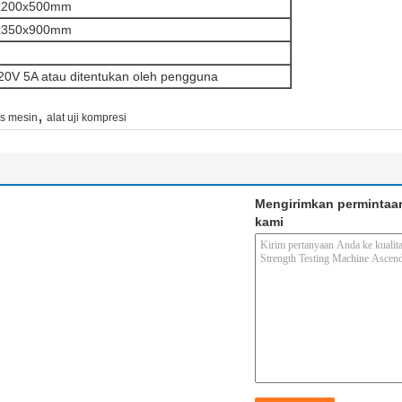
x200x500mm
x350x900mm
g
0V 5A atau ditentukan oleh pengguna
,
es mesin
alat uji kompresi
Mengirimkan permintaa
kami