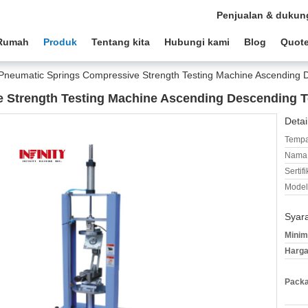
Penjualan & dukun
Rumah
Produk
Tentang kita
Hubungi kami
Blog
Quote
Pneumatic Springs Compressive Strength Testing Machine Ascending 
 Strength Testing Machine Ascending Descending T
Detai
Tempa
Nama 
Sertifi
Model
Syar
Minim
Harga
Packa