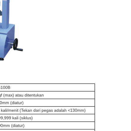
6100B
f (max) atau ditentukan
0mm (diatur)
 kali/menit (Tekan dari pegas adalah <130mm)
9,999 kali (siklus)
0mm (diatur)