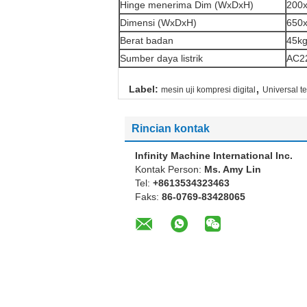
Hinge menerima Dim (WxDxH)
200
Dimensi (WxDxH)
650
Berat badan
45k
Sumber daya listrik
AC22
,
Label:
mesin uji kompresi digital
Universal t
Rincian kontak
Infinity Machine International Inc.
Kontak Person:
Ms. Amy Lin
Tel:
+8613534323463
Faks:
86-0769-83428065