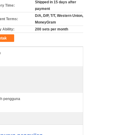
Shipped in 15 days after
ery Time:
payment
D/A, D/P, T/T, Western Union,
nt Terms:
MoneyGram
 Ability:
200 sets per month
ntak
)
leh pengguna