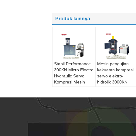
Produk lainnya
Stabil Performance
Mesin pengujian
300KN Micro Electro
kekuatan kompresi
Hydraulic Servo
servo elektro-
Kompresi Mesin
hidrolik 3000KN
pengujian
yang
terkomputerisasi