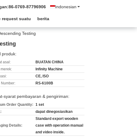
gan:
86-0769-87796906
Indonesian
 request suatu
berita
Descending Testing
esting
l produk:
t asal:
BUATAN CHINA
merek:
Infinity Machine
kasi:
CE, ISO
 Number:
RS-6100B
at-syarat pembayaran & pengiriman:
um Order Quantity:
1 set
:
dapat dinegosiasikan
Standard export wooden
ging Details:
case with operation manual
and video inside.