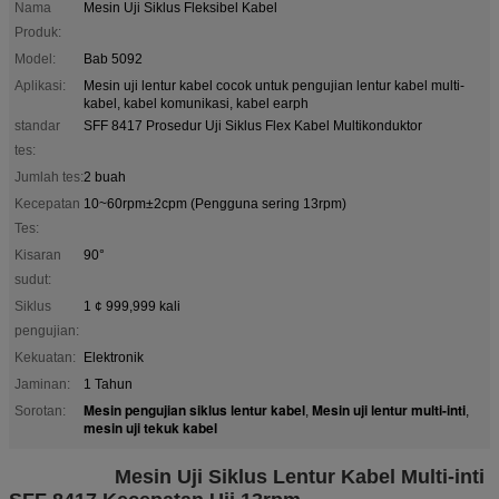
Nama
Mesin Uji Siklus Fleksibel Kabel
Produk:
Model:
Bab 5092
Aplikasi:
Mesin uji lentur kabel cocok untuk pengujian lentur kabel multi-
kabel, kabel komunikasi, kabel earph
standar
SFF 8417 Prosedur Uji Siklus Flex Kabel Multikonduktor
tes:
Jumlah tes:
2 buah
Kecepatan
10~60rpm±2cpm (Pengguna sering 13rpm)
Tes:
Kisaran
90°
sudut:
Siklus
1 ¢ 999,999 kali
pengujian:
Kekuatan:
Elektronik
Jaminan:
1 Tahun
Mesin pengujian siklus lentur kabel
Mesin uji lentur multi-inti
Sorotan:
,
,
mesin uji tekuk kabel
Mesin Uji Siklus Lentur Kabel Multi-inti