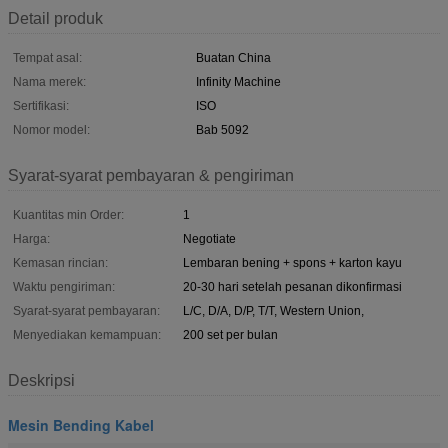
Detail produk
Tempat asal:
Buatan China
Nama merek:
Infinity Machine
Sertifikasi:
ISO
Nomor model:
Bab 5092
Syarat-syarat pembayaran & pengiriman
Kuantitas min Order:
1
Harga:
Negotiate
Kemasan rincian:
Lembaran bening + spons + karton kayu
Waktu pengiriman:
20-30 hari setelah pesanan dikonfirmasi
Syarat-syarat pembayaran:
L/C, D/A, D/P, T/T, Western Union,
Menyediakan kemampuan:
200 set per bulan
Deskripsi
Mesin Bending Kabel