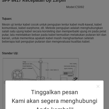
SFF 8417 Kecepatan Uji 13rpm
Model:C5092
Tujuan:
Mesin uji lentur kabel cocok untuk pengujian lentur kabel multi-kawat, kabel
komunikasi, kabel earphone, dll. Metode pengujian adalah menghubungkan
salah satu ujung kabel secara korsleting dan memperbaiki ujung ini pada pelat
putar, lalu meletakkan beban pada kabel kemudian melakukan putaran kiri dan
kanan, untuk memeriksa apakah kabel masih menghantarkan setelah
beberapa kali pengujian putaran dan mengevaluasi kualitas kabel.
Standar Uji:
Tinggalkan pesan
Kami akan segera menghubungi