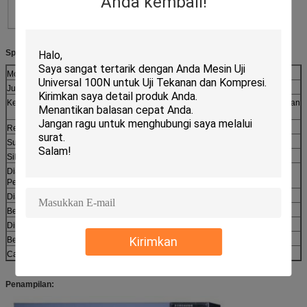
Anda kembali!
Spesifikasi:
Model
C5092
Jumlah Uji
2 PCS
Kecepatan Uji
10~60rpm±2cpm (Pengguna yang sering menggunakan
13rpm)
Rentang Sudut
90°
Sudut Tampilan Min
±1°
Siklus Pengujian
1～999.999 kali
Diameter Roda
φ26, 38, 50, 62, 74, 86, 98, 110, 122 (dapat diubah) 4
Pemandu
set
Dia. Pelat Putar
275mm
Beban
100g, 200g, 500g, 1000g (masing-masing 2 pcs)
Dimensi (PxLxT)
1280x724x1320mm
Kirimkan
Berat
350kg
Catu Daya
AC220V 50Hz 5A atau ditentukan oleh pengguna
Penampilan
: