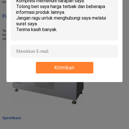
lentur FPC dengan mengulangi pengujian lentur.
Fitur
:
Tester ini dengan kecepatan pengujian yang dapat disesuaikan dan sudut
lentur yang dapat disesuaikan, penghitungan otomatis, berhenti secara
otomatis ketika mencapai siklus pengujian pengaturan.
Kirimkan
Spesifikasi: