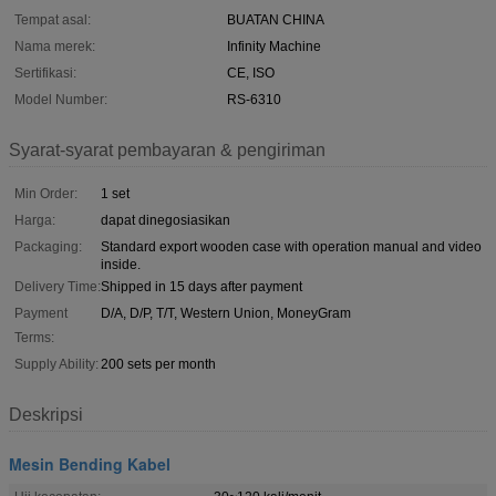
Tempat asal:
BUATAN CHINA
Nama merek:
Infinity Machine
Sertifikasi:
CE, ISO
Model Number:
RS-6310
Syarat-syarat pembayaran & pengiriman
Min Order:
1 set
Harga:
dapat dinegosiasikan
Packaging:
Standard export wooden case with operation manual and video
inside.
Delivery Time:
Shipped in 15 days after payment
Payment
D/A, D/P, T/T, Western Union, MoneyGram
Terms:
Supply Ability:
200 sets per month
Deskripsi
Mesin Bending Kabel