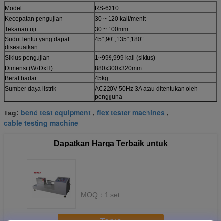
Model
RS-6310
Kecepatan pengujian
30 ~ 120 kali/menit
Tekanan uji
30 ~ 100mm
Sudut lentur yang dapat
45°,90°,135°,180°
disesuaikan
Siklus pengujian
1~999,999 kali (siklus)
Dimensi (WxDxH)
880x300x320mm
Berat badan
45kg
Sumber daya listrik
AC220V 50Hz 3A atau ditentukan oleh
pengguna
bend test equipment
flex tester machines
Tag:
,
,
cable testing machine
Dapatkan Harga Terbaik untuk
MOQ：
1 set
Terus