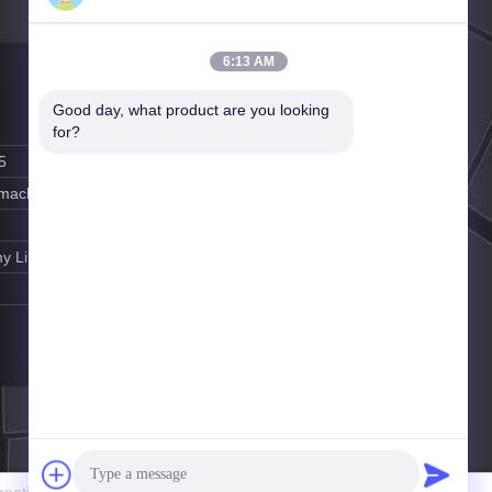
6:13 AM
Good day, what product are you looking 
for?
5
y-machine.com
y Lin