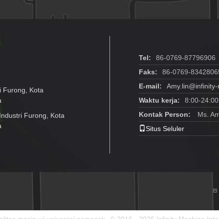
Tel:
86-0769-87796906
Faks:
86-0769-8342806
E-mail:
Amy.lin@infinit
i Furong, Kota
a
Waktu kerja:
8:00-24:00
Kontak Person:
Ms. Am
ndustri Furong, Kota
a
Situs Seluler